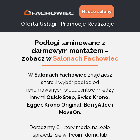
Nasze salony
Oferta
Usługi
Promocje
Realizacje
Podłogi laminowane z
darmowym montażem –
zobacz w
Salonach Fachowiec
W
Salonach Fachowiec
znajdziesz
szeroki wybór podłóg od
renomowanych producentów, między
innymi
Quick-Step, Swiss Krono,
Egger, Krono Original, BerryAlloc i
MoveOn.
Doradzimy Ci, który model najlepiej
sprawdzi się w Twoim domu lub